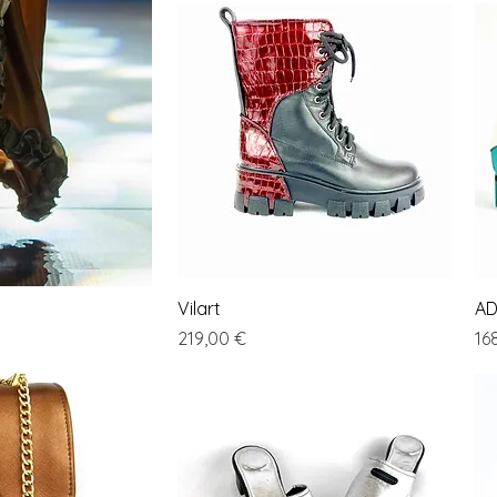
Vista rapida
Vilart
AD
Prezzo
Pr
219,00 €
16