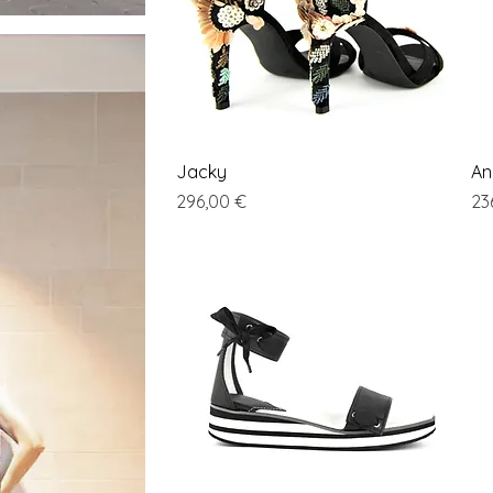
Vista rapida
Jacky
An
Prezzo
Pr
296,00 €
23