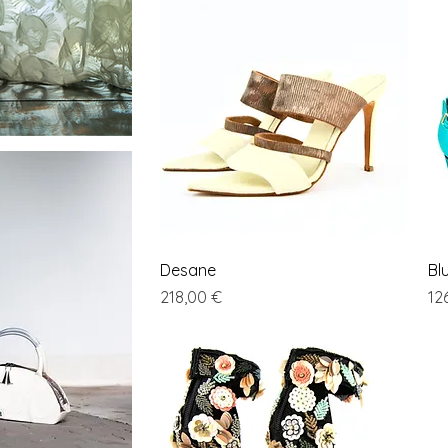
Vista rapida
Desane
Bl
Prezzo
Pr
218,00 €
12