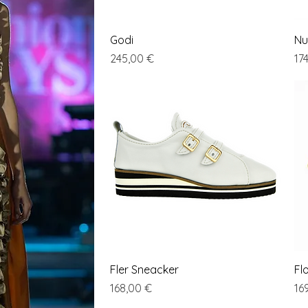
Vista rapida
Godi
Nu
Prezzo
Pr
245,00 €
17
Vista rapida
Fler Sneacker
Fl
Prezzo
Pr
168,00 €
16