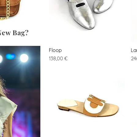
New Bag?
Vista rapida
Floop
La
Prezzo
Pr
138,00 €
24