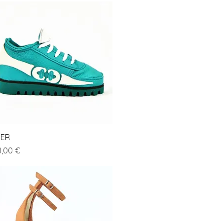
Vista rapida
ER
ezzo
8,00 €