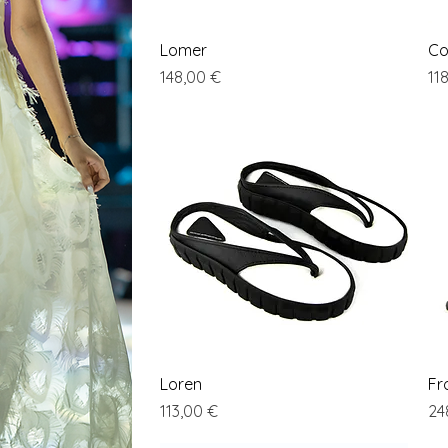
Vista rapida
Lomer
Co
Prezzo
Pr
148,00 €
11
Vista rapida
Loren
Fr
Prezzo
Pr
113,00 €
24