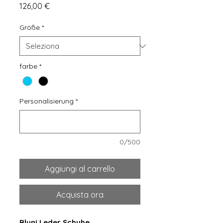
Prezzo
126,00 €
Größe
*
farbe
*
Personalisierung
*
0/500
Aggiungi al carrello
Acquista ora
Bluni Leder Schuhe