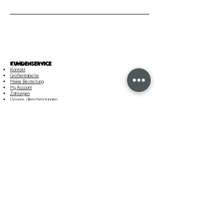
KUNDENSERVICE
Kontakt
Größentabelle
Meine Bestellung
My Account
Zahlungen
​Unsere dienstleistungen
VERSAND & RÜCKGABE
Versand
Bestellung nachverfolgen
Rückgaben und Umtausch
Customer Care
AGB UND RECHTLICHES
Verkaufsbedingungen
Datenschutzrichtlinie
Cookie Policy
Impressum
Cookie Einstellungen
UNSER UNTERNEHMEN
Boutique finden
Karriere
About Us
ZAHLUNGSART
PayPal