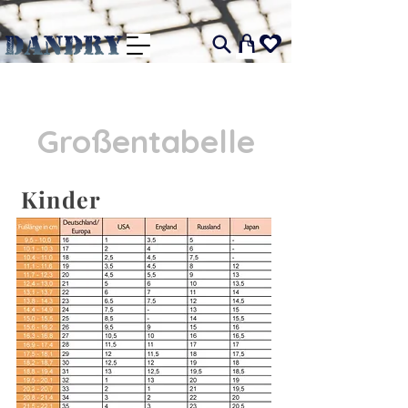
I
Großentabelle
Kinder