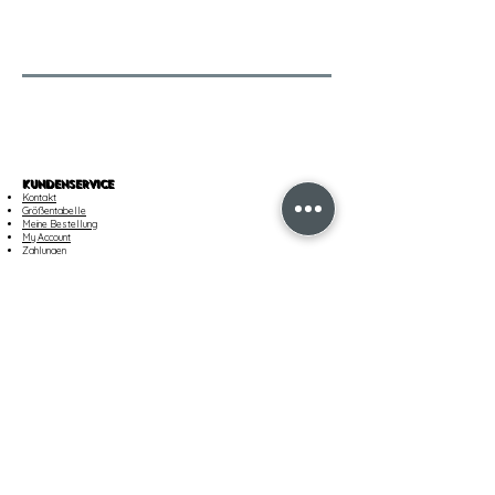
KUNDENSERVICE
Kontakt
Größentabelle
Meine Bestellung
My Account
Zahlungen
​Unsere dienstleistungen
VERSAND & RÜCKGABE
Versand
Bestellung nachverfolgen
Rückgaben und Umtausch
Customer Care
AGB UND RECHTLICHES
Verkaufsbedingungen
Datenschutzrichtlinie
Cookie Policy
Impressum
Cookie Einstellungen
UNSER UNTERNEHMEN
Boutique finden
Karriere
About Us