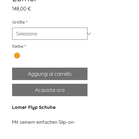
Prezzo
148,00 €
Größe
*
farbe
*
Aggiungi al carrello
Acquista ora
Lomer Flyp Schuhe
Mit seinem einfachen Slip-on-
Design bietet der Lomer
unübertroffenen Komfort für