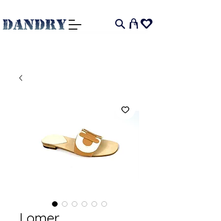
I
Lomer