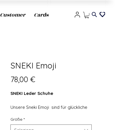
Customer
Cards
SNEKI Emoji
Prezzo
78,00 €
SNEKI Leder Schuhe
Unsere Sneki Emoji sind für glückliche
Kinder gemacht! Diese aus Naturleder
Größe
*
gefertigten Sneaker sind nicht nur
stilvoll, sondern auch auf Komfort und