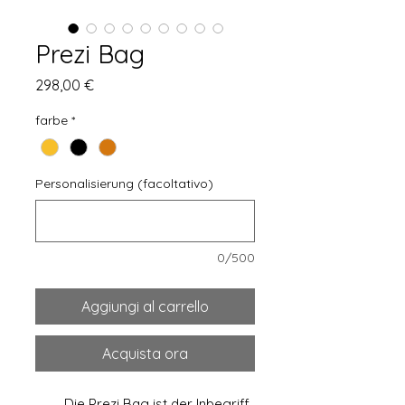
Prezi Bag
Prezzo
298,00 €
farbe
*
Personalisierung (facoltativo)
0/500
Aggiungi al carrello
Acquista ora
Die Prezi Bag ist der Inbegriff