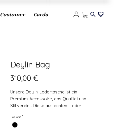
Customer
Cards
Deylin Bag
Prezzo
310,00 €
Unsere Deylin-Ledertasche ist ein
Premium-Accessoire, das Qualität und
Stil vereint. Diese aus echtem Leder
gefertigte Tasche ist nicht nur langlebig,
farbe
*
sondern auch schön und somit die
perfekte Ergänzung zu jedem Outfit.