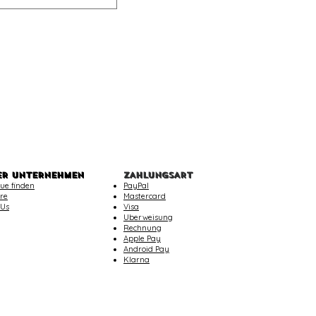
ER UNTERNEHMEN
ZAHLUNGSART
ue finden
PayPal
re
Mastercard
 Us
Visa
Uberweisung
Rechnung
Apple Pay
Android Pay
Klarna