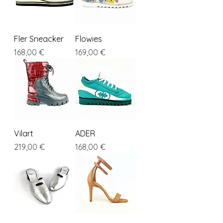
Fler Sneacker
Flowies
Cena
Cena
168,00 €
169,00 €
Vilart
ADER
Cena
Cena
219,00 €
168,00 €