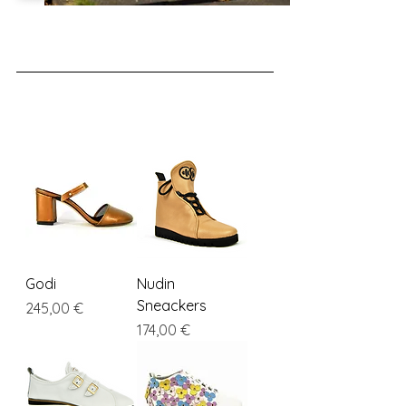
Godi
Nudin
Sneackers
Cena
245,00 €
Cena
174,00 €