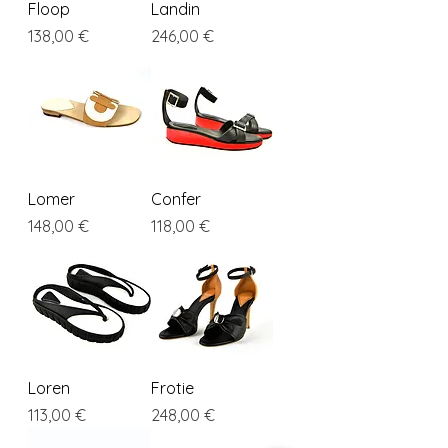
Floop
Landin
Cena
Cena
138,00 €
246,00 €
Lomer
Confer
Cena
Cena
148,00 €
118,00 €
Loren
Frotie
Cena
Cena
113,00 €
248,00 €