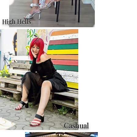
High Hells
Cashual