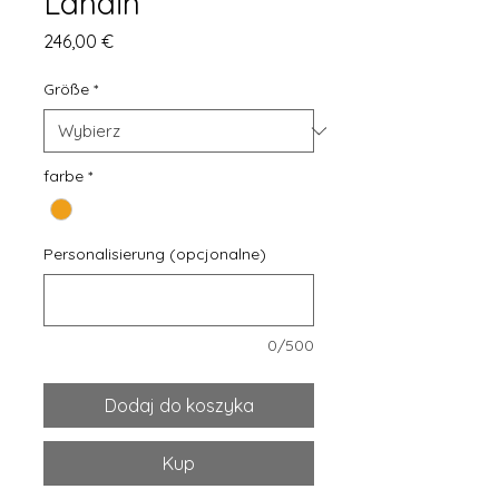
Landin
Cena
246,00 €
Größe
*
farbe
*
Personalisierung (opcjonalne)
0/500
Dodaj do koszyka
Kup