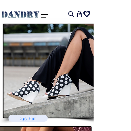
I
236 Eur