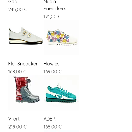
Godi
Nudin
Sneackers
Cena
245,00 €
Cena
174,00 €
Fler Sneacker
Flowies
Cena
Cena
168,00 €
169,00 €
Vilart
ADER
Cena
Cena
219,00 €
168,00 €