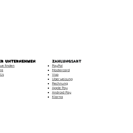
ER UNTERNEHMEN
ZAHLUNGSART
ue finden
PayPal
re
Mastercard
 Us
Visa
Uberweisung
Rechnung
Apple Pay
Android Pay
Klarna