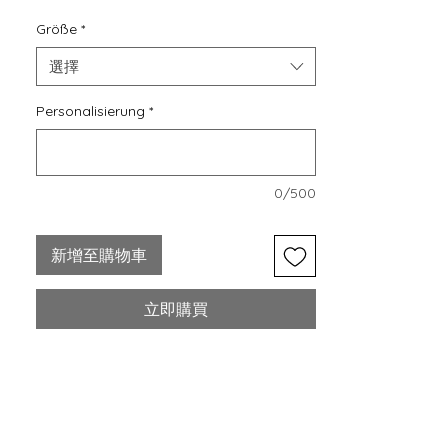
Kompromisse beim Stil einzugehen. Die
Größe
*
Anya Schuhe zeichnet sich durch ein
elegantes und modernes Design aus
選擇
und eignet sich perfekt für jeden Anlass,
Personalisierung
*
mit der Anya Schuhe haben Sie es den
ganzen Tag über bequem. Werten Sie
Ihre Garderobe mit dem Must-Have
Anya Schuhe auf und erleben Sie
0/500
luxuriösen Komfort bei jedem Schritt.
新增至購物車
- Leder Außen
- Leder Innen
- Solle leder
立即購買
- Absatz in Leder überzogen
- Absatzhöhe 9 cm
- Hergestellt in Deutschland