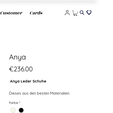
Customer
Cards
Anya
價格
€236.00
Anya Leder Schuhe
Dieses aus den besten Materialien
gefertigte Damenmodell ist so
farbe
*
konzipiert, dass es den ganzen Tag
getragen werden kann, ohne