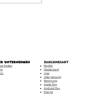
ER UNTERNEHMEN
ZAHLUNGSART
ue finden
PayPal
re
Mastercard
 Us
Visa
Uberweisung
Rechnung
Apple Pay
Android Pay
Klarna