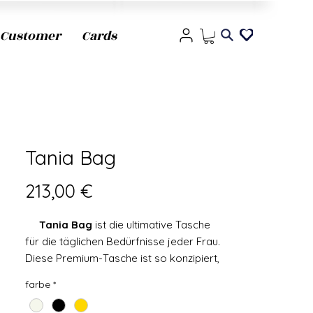
Customer
Cards
Tania Bag
Prix
213,00 €
Tania Bag
ist die ultimative Tasche
für die täglichen Bedürfnisse jeder Frau.
Diese Premium-Tasche ist so konzipiert,
dass sie mit ihrem großzügigen
farbe
*
Stauraum und dem einfachen,
praktischen Design jeden Tag zum