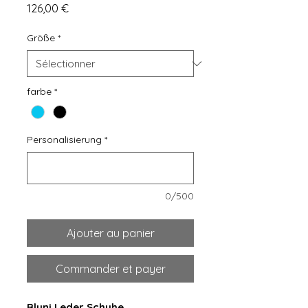
Prix
126,00 €
Größe
*
farbe
*
Personalisierung
*
0/500
Ajouter au panier
Commander et payer
Bluni Leder Schuhe