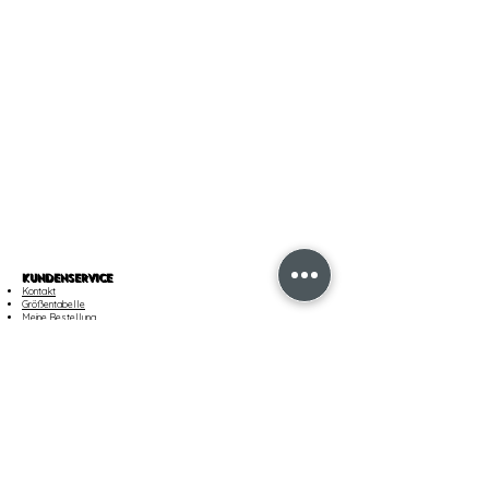
KUNDENSERVICE
Kontakt
Größentabelle
Meine Bestellung
My Account
Zahlungen
​Unsere dienstleistungen
VERSAND & RÜCKGABE
Versand
Bestellung nachverfolgen
Rückgaben und Umtausch
Customer Care
AGB UND RECHTLICHES
Verkaufsbedingungen
Datenschutzrichtlinie