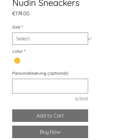
Nudin Sneackers
Price
€174.00
Size
*
color
*
Personalisierung (optional)
0/500
Add to Cart
Buy Now