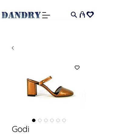
I
Godi