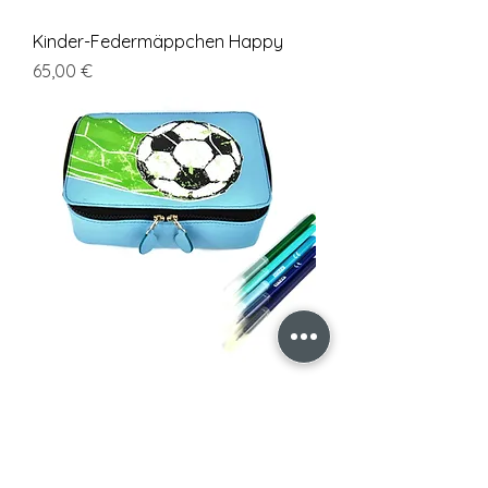
Kinder-Federmäppchen Happy
Cena
65,00 €
Kinder-Federmäppchen. Sport
Cena
65,00 €