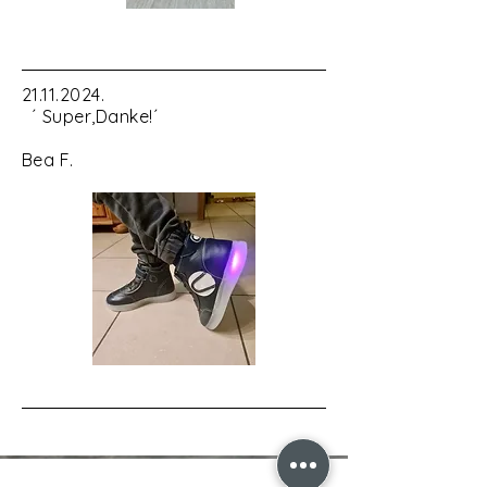
21.11.2024
.
´ Super,Danke!´
Bea F.