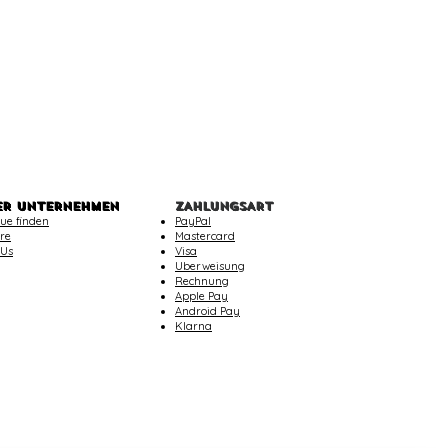
ER UNTERNEHMEN
ZAHLUNGSART
ue finden
PayPal
re
Mastercard
 Us
Visa
Uberweisung
Rechnung
Apple Pay
Android Pay
Klarna