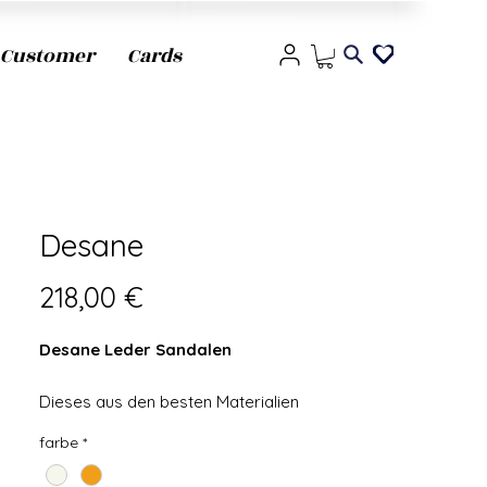
Customer
Cards
Desane
Precio
218,00 €
Desane Leder Sandalen
Dieses aus den besten Materialien
gefertigte, vielseitige Stück ist die
farbe
*
perfekte Mischung aus Luxus und Trend
und stellt sicher, dass Sie Ihren Stil im