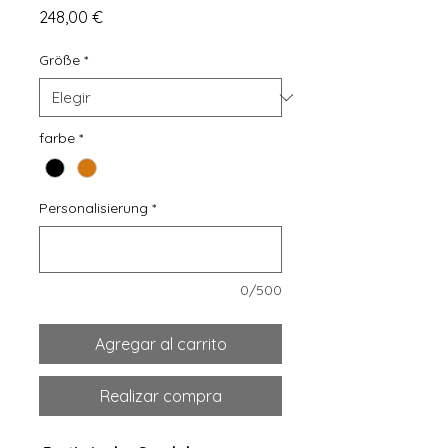
Precio
248,00 €
Größe
*
farbe
*
Personalisierung
*
0/500
Agregar al carrito
Realizar compra