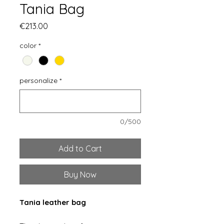
Tania Bag
Price
€213.00
color
*
personalize
*
0/500
Add to Cart
Buy Now
Tania leather bag