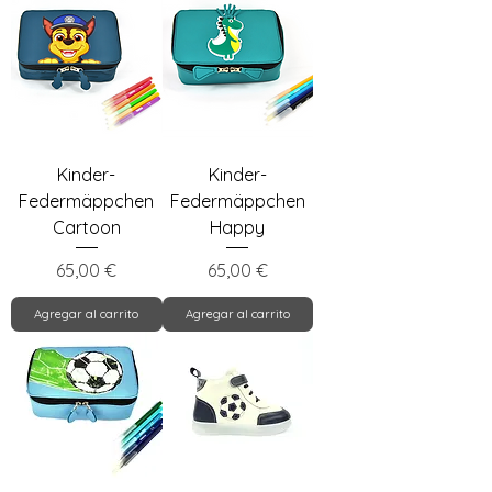
Kinder-
Kinder-
Federmäppchen
Federmäppchen
Cartoon
Happy
Precio
Precio
65,00 €
65,00 €
Agregar al carrito
Agregar al carrito