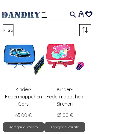
I
Filtro
Kinder-
Kinder-
Federmäppchen
Federmäppchen
Cars
Sirenen
Precio
Precio
65,00 €
65,00 €
Agregar al carrito
Agregar al carrito