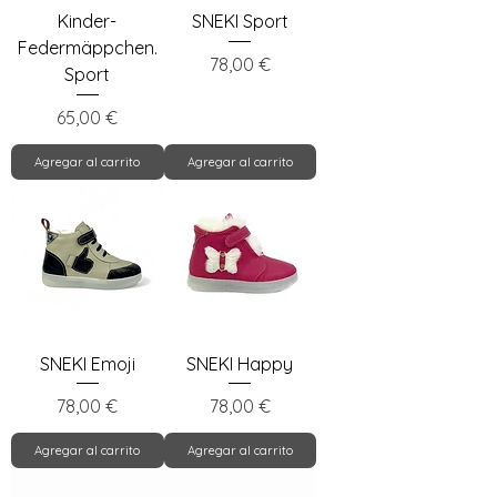
Kinder-
SNEKI Sport
Federmäppchen.
Precio
78,00 €
Sport
Precio
65,00 €
Agregar al carrito
Agregar al carrito
SNEKI Emoji
SNEKI Happy
Precio
Precio
78,00 €
78,00 €
Agregar al carrito
Agregar al carrito